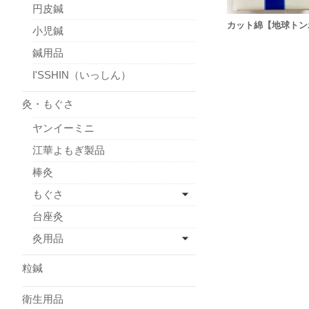
円皮鍼
カット綿【地球トン
小児鍼
鍼用品
I'SSHIN（いっしん）
灸・もぐさ
ヤンイーミニ
江華よもぎ製品
棒灸
もぐさ
台座灸
灸用品
粒鍼
衛生用品