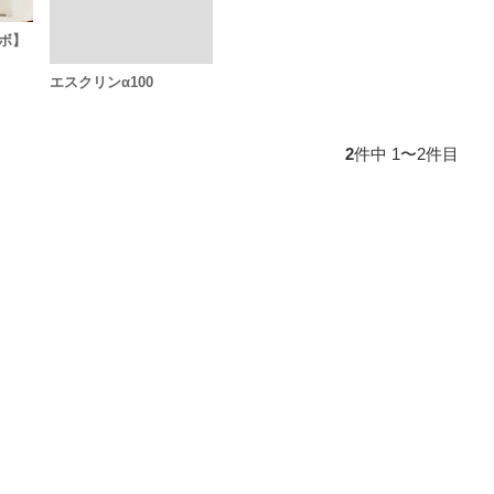
ボ】
エスクリンα100
2
件中 1〜2件目