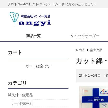
クロネコwebコレクト(クレジットカード)に対応いたしました！
商品一覧
クイック
オーダー
全商品
衛生用品
カート
カット綿
カートは空です
2
件中 1〜2件目
カテゴリ
鍼灸針・鍼用品
カーボ鍼灸針