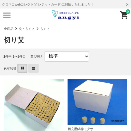
クロネコwebコレクト(クレジットカード)に対応いたしました！
0
全商品
灸・もぐさ
もぐさ
切り艾
2
件中 1〜2件目
並び替え
表示切替
補充用紙巻モグサ