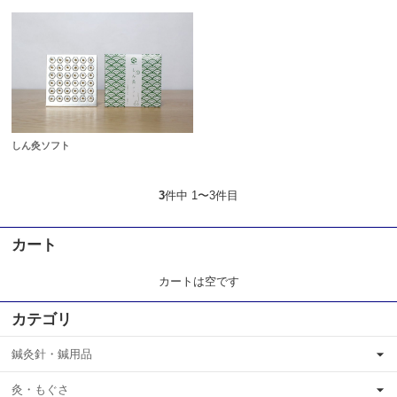
しん灸ソフト
3
件中 1〜3件目
カート
カートは空です
カテゴリ
鍼灸針・鍼用品
灸・もぐさ