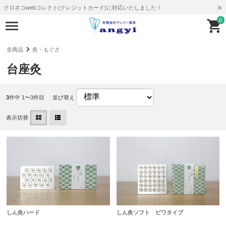
クロネコwebコレクト(クレジットカード)に対応いたしました！
0
全商品
灸・もぐさ
台座灸
3
件中 1〜3件目
並び替え
表示切替
しん灸ハード
しん灸ソフト ビワタイプ